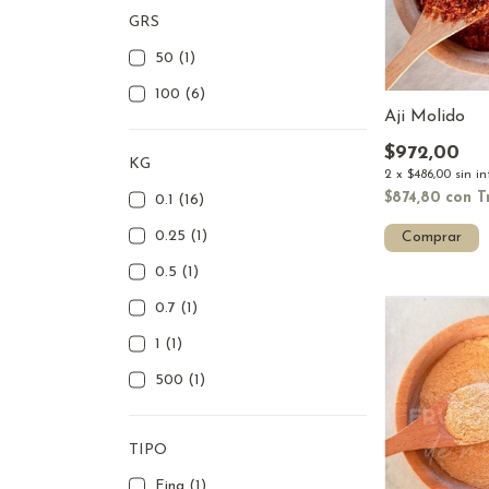
GRS
50 (1)
100 (6)
Aji Molido
$972,00
KG
2
x
$486,00
sin i
$874,80
con
T
0.1 (16)
0.25 (1)
Comprar
0.5 (1)
0.7 (1)
1 (1)
500 (1)
TIPO
Fina (1)