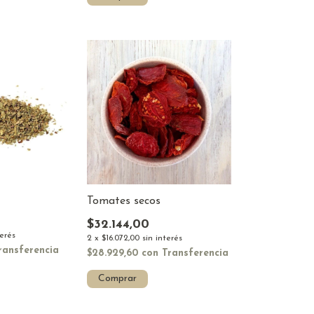
Tomates secos
$32.144,00
terés
2
x
$16.072,00
sin interés
ransferencia
$28.929,60
con
Transferencia
Comprar