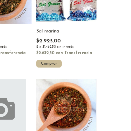
Sal marina
$2.925,00
2
x
$1.462,50
sin interés
terés
$2.632,50
con
Transferencia
Transferencia
Comprar