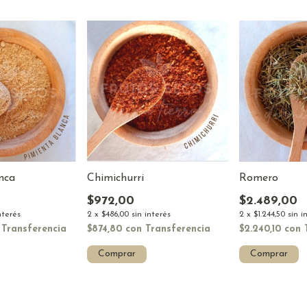
nca
Romero
Chimichurri
$2.489,00
$972,00
nterés
2
x
$1.244,50
sin i
2
x
$486,00
sin interés
Transferencia
$2.240,10
con
$874,80
con
Transferencia
Comprar
Comprar