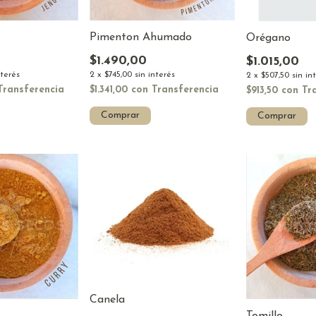
Pimenton Ahumado
Orégano
$1.490,00
$1.015,00
nterés
2
x
$745,00
sin interés
2
x
$507,50
sin in
Transferencia
$1.341,00
con
Transferencia
$913,50
con
Tr
Comprar
Comprar
Canela
Tomillo