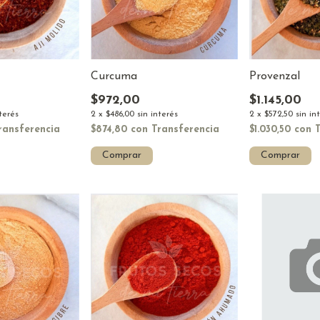
Curcuma
Provenzal
$972,00
$1.145,00
2
x
$486,00
sin interés
nterés
2
x
$572,50
sin in
$874,80
con
Transferencia
ransferencia
$1.030,50
con
Comprar
Comprar