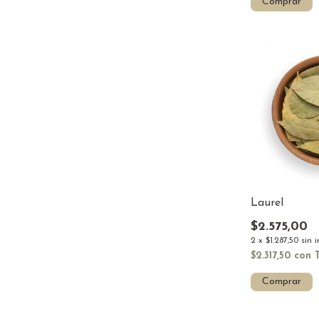
Comprar
Laurel
$2.575,00
2
x
$1.287,50
sin 
$2.317,50
con
Comprar