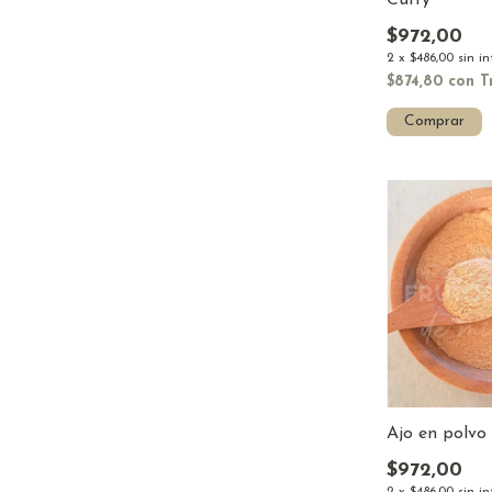
$972,00
2
x
$486,00
sin i
$874,80
con
T
Comprar
Ajo en polvo
$972,00
2
x
$486,00
sin i