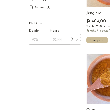
Gruesa (1)
Jengibre
$1.404,00
PRECIO
2
x
$702,00
sin i
Desde
Hasta
$1.263,60
con
Comprar
Curry