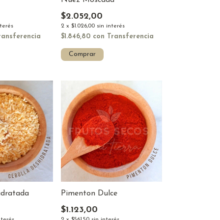
Nuez Moscada
$2.052,00
nterés
2
x
$1.026,00
sin interés
ransferencia
$1.846,80
con
Transferencia
Comprar
idratada
Pimenton Dulce
$1.123,00
nterés
2
x
$561,50
sin interés