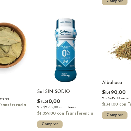
Comprar
Albahaca
Sal SIN SODIO
$1.490,00
2
x
$745,00
sin in
interés
$4.510,00
$1.341,00
con
T
Transferencia
2
x
$2.255,00
sin interés
$4.059,00
con
Transferencia
Comprar
Comprar