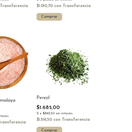
Transferencia
$1.010,70
con
Transferencia
Comprar
Perejil
imalaya
$1.685,00
2
x
$842,50
sin interés
nterés
$1.516,50
con
Transferencia
Transferencia
Comprar