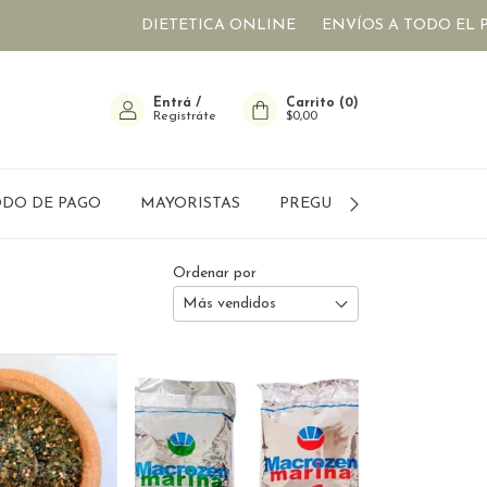
DIETETICA ONLINE
ENVÍOS A TODO EL PAIS
CUOT
Entrá
/
Carrito
(
0
)
Registráte
$0,00
DO DE PAGO
MAYORISTAS
PREGUNTAS FRECUENTES
Ordenar por