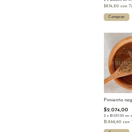
$874,80
con
T
Comprar
Pimienta neg
$2.074,00
2
x
$1.037,00
sin 
$1.866,60
con