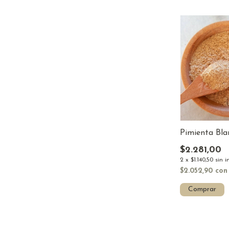
Pimienta Bla
$2.281,00
2
x
$1.140,50
sin i
$2.052,90
con
Comprar