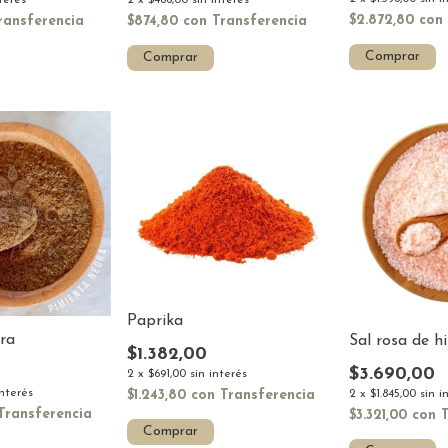
$2.872,80
con
ransferencia
$874,80
con
Transferencia
Comprar
Comprar
Paprika
ra
Sal rosa de h
$1.382,00
$3.690,00
2
x
$691,00
sin interés
interés
$1.243,80
con
Transferencia
2
x
$1.845,00
sin i
Transferencia
$3.321,00
con
Comprar