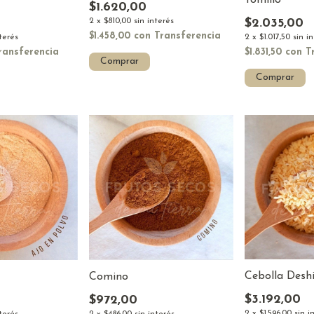
$1.620,00
2
x
$810,00
sin interés
$2.035,00
$1.458,00
con
Transferencia
nterés
2
x
$1.017,50
sin i
ransferencia
$1.831,50
con
T
Comprar
Comprar
Cebolla Desh
Comino
$3.192,00
$972,00
2
x
$1.596,00
sin i
nterés
2
x
$486,00
sin interés