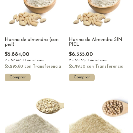
Harina de almendra (con
Harina de Almendra SIN
piel)
PIEL
$5.884,00
$6.355,00
2
x
$2.942,00
sin interés
2
x
$3.177,50
sin interés
$5.295,60
con
Transferencia
$5.719,50
con
Transferencia
Comprar
Comprar