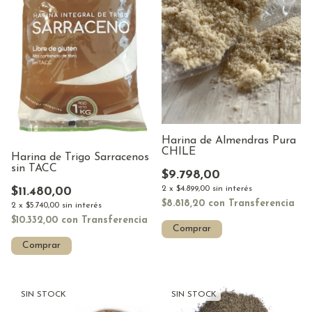
Harina de Almendras Pura
CHILE
Harina de Trigo Sarracenos
sin TACC
$9.798,00
2
x
$4.899,00
sin interés
$11.480,00
$8.818,20
con
Transferencia
2
x
$5.740,00
sin interés
$10.332,00
con
Transferencia
Comprar
Comprar
SIN STOCK
SIN STOCK