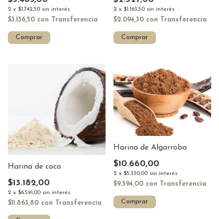
2
x
$1.742,50
sin interés
2
x
$1.163,50
sin interés
$3.136,50
con
Transferencia
$2.094,30
con
Transferencia
Comprar
Comprar
Harina de Algarroba
$10.660,00
Harina de coco
2
x
$5.330,00
sin interés
$13.182,00
$9.594,00
con
Transferencia
2
x
$6.591,00
sin interés
Comprar
$11.863,80
con
Transferencia