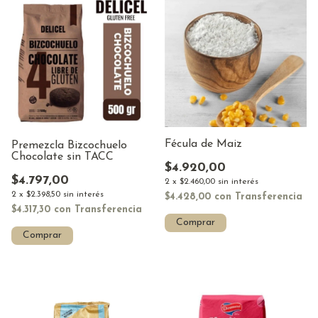
Fécula de Maiz
Premezcla Bizcochuelo
Chocolate sin TACC
$4.920,00
$4.797,00
2
x
$2.460,00
sin interés
2
x
$2.398,50
sin interés
$4.428,00
con
Transferencia
$4.317,30
con
Transferencia
Comprar
Comprar