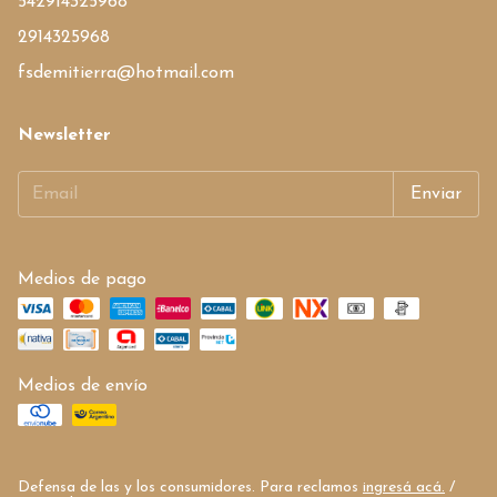
542914325968
2914325968
fsdemitierra@hotmail.com
Newsletter
Medios de pago
Medios de envío
Defensa de las y los consumidores. Para reclamos
ingresá acá.
/