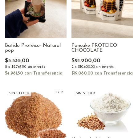
Batido Proteico- Natural
Pancake PROTEICO
pop
CHOCOLATE
$5.535,00
$21.200,00
2
x
$2.767,50
sin interés
2
x
$10.600,00
sin interés
$4.981,50
con
Transferencia
$19.080,00
con
Transferencia
1
/
2
SIN STOCK
SIN STOCK