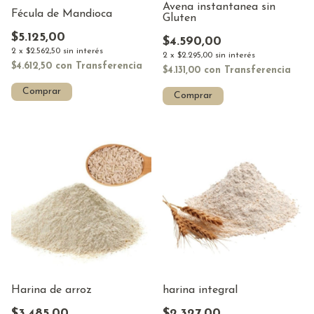
Avena instantanea sin
Fécula de Mandioca
Gluten
$5.125,00
$4.590,00
2
x
$2.562,50
sin interés
2
x
$2.295,00
sin interés
$4.612,50
con
Transferencia
$4.131,00
con
Transferencia
Comprar
Harina de arroz
harina integral
$3.485,00
$2.327,00