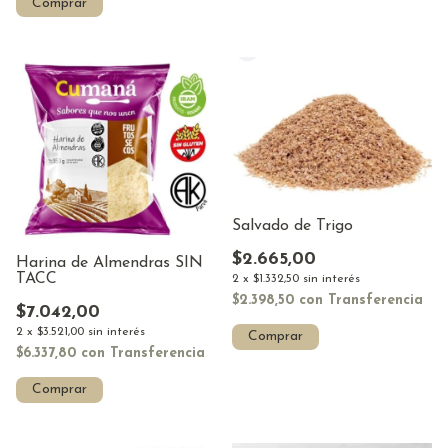
Comprar
Salvado de Trigo
$2.665,00
Harina de Almendras SIN
TACC
2
x
$1.332,50
sin interés
$2.398,50
con
Transferencia
$7.042,00
2
x
$3.521,00
sin interés
Comprar
$6.337,80
con
Transferencia