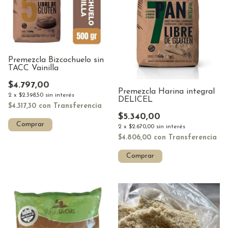
Premezcla Bizcochuelo sin
TACC Vainilla
$4.797,00
Premezcla Harina integral
2
x
$2.398,50
sin interés
DELICEL
$4.317,30
con
Transferencia
$5.340,00
Comprar
2
x
$2.670,00
sin interés
$4.806,00
con
Transferencia
Comprar