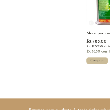
Maca peruana
$3.485,00
2
x
$1.742,50
sin 
$3.136,50
con
Comprar