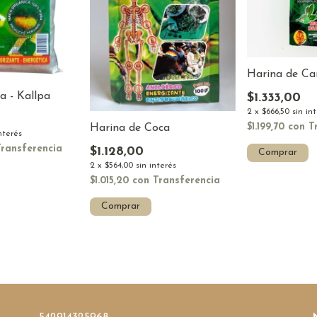
Harina de Ca
 - Kallpa
$1.333,00
2
x
$666,50
sin in
$1.199,70
con
T
Harina de Coca
interés
Transferencia
$1.128,00
Comprar
2
x
$564,00
sin interés
$1.015,20
con
Transferencia
Comprar