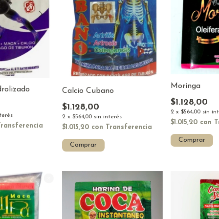
Moringa
rolizado
Calcio Cubano
$1.128,00
$1.128,00
2
x
$564,00
sin in
nterés
2
x
$564,00
sin interés
$1.015,20
con
T
Transferencia
$1.015,20
con
Transferencia
Comprar
Comprar