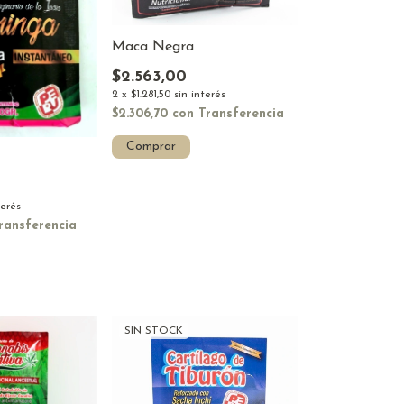
Maca Negra
$2.563,00
2
x
$1.281,50
sin interés
$2.306,70
con
Transferencia
Comprar
terés
ransferencia
SIN STOCK