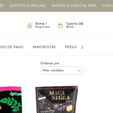
TETICA ONLINE
ENVÍOS A TODO EL PAIS
CUOTAS SIN IN
Entrá
/
Carrito
(
0
)
Registráte
$0,00
DO DE PAGO
MAYORISTAS
PREGUNTAS FRECUENTES
Ordenar por