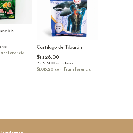
nnabis
Cartílago de Tiburón
terés
ransferencia
$1.128,00
2
x
$564,00
sin interés
$1.015,20
con
Transferencia