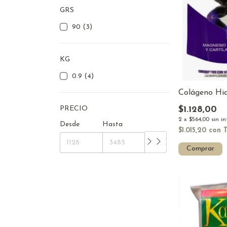
GRS
90 (3)
KG
0.9 (4)
Colágeno Hid
$1.128,00
PRECIO
2
x
$564,00
sin i
Desde
Hasta
$1.015,20
con
Comprar