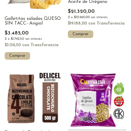
Aceite de Orégano
$21.320,00
2
x
$10.660,00
sin interés
Galletitas saladas QUESO
SIN TACC- Angiol
$19.188,00
con
Transferencia
$3.485,00
Comprar
2
x
$1.742,50
sin interés
$3.136,50
con
Transferencia
Comprar