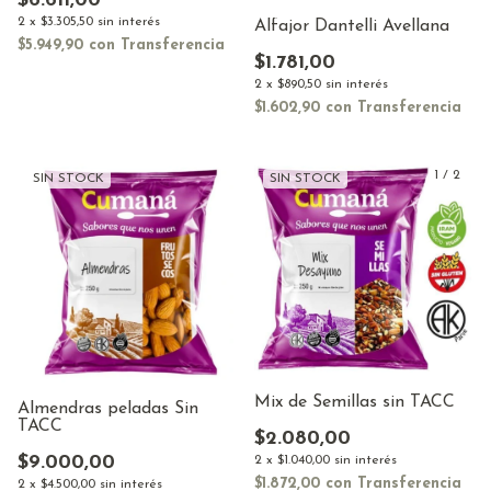
$6.611,00
2
x
$3.305,50
sin interés
Alfajor Dantelli Avellana
$5.949,90
con
Transferencia
$1.781,00
2
x
$890,50
sin interés
$1.602,90
con
Transferencia
1
/
2
SIN STOCK
SIN STOCK
Mix de Semillas sin TACC
Almendras peladas Sin
TACC
$2.080,00
$9.000,00
2
x
$1.040,00
sin interés
$1.872,00
con
Transferencia
2
x
$4.500,00
sin interés