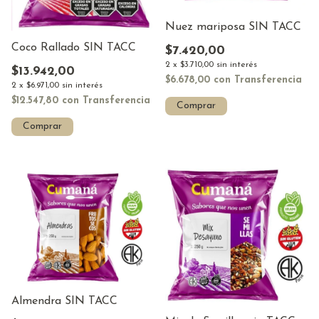
Nuez mariposa SIN TACC
Coco Rallado SIN TACC
$7.420,00
2
x
$3.710,00
sin interés
$13.942,00
$6.678,00
con
Transferencia
2
x
$6.971,00
sin interés
$12.547,80
con
Transferencia
Almendra SIN TACC