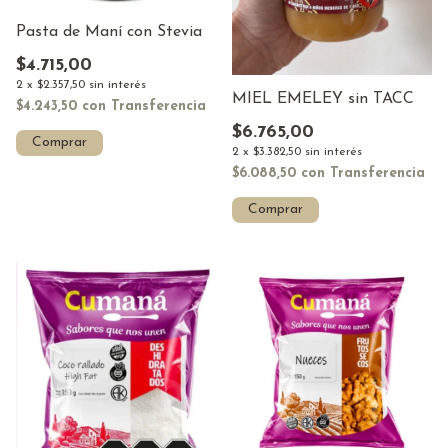
Pasta de Maní con Stevia
$4.715,00
2
x
$2.357,50
sin interés
MIEL EMELEY sin TACC
$4.243,50
con
Transferencia
$6.765,00
Comprar
2
x
$3.382,50
sin interés
$6.088,50
con
Transferencia
Comprar