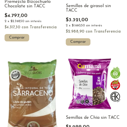
Premezcla Bizcochuelo
Semillas de girasol sin
Chocolate sin TACC
TACC
$4.797,00
$3.321,00
2
x
$2.398,50
sin interés
2
x
$1.660,50
sin interés
$4.317,30
con
Transferencia
$2.988,90
con
Transferencia
Comprar
Comprar
Semillas de Chía sin TACC