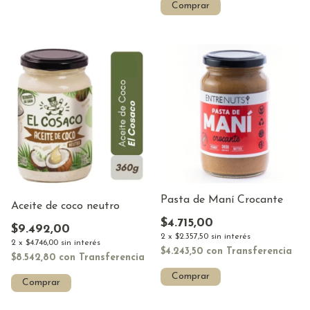
Comprar
Pasta de Maní Crocante
Aceite de coco neutro
$4.715,00
$9.492,00
2
x
$2.357,50
sin interés
2
x
$4.746,00
sin interés
$4.243,50
con
Transferencia
$8.542,80
con
Transferencia
Comprar
Comprar