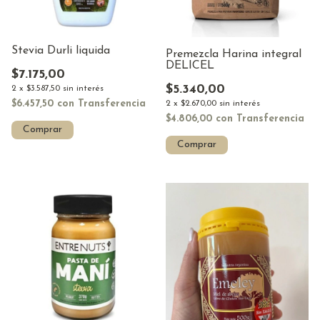
Stevia Durli liquida
Premezcla Harina integral
DELICEL
$7.175,00
$5.340,00
2
x
$3.587,50
sin interés
$6.457,50
con
Transferencia
2
x
$2.670,00
sin interés
$4.806,00
con
Transferencia
Comprar
Comprar