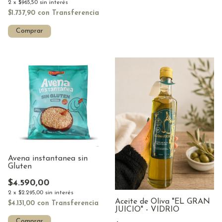
2
x
$965,50
sin interés
$1.737,90
con
Transferencia
Comprar
Avena instantanea sin
Gluten
$4.590,00
2
x
$2.295,00
sin interés
Aceite de Oliva "EL GRAN
$4.131,00
con
Transferencia
JUICIO" - VIDRIO