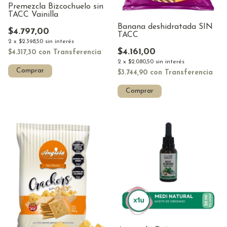
Premezcla Bizcochuelo sin
TACC Vainilla
Banana deshidratada SIN
$4.797,00
TACC
2
x
$2.398,50
sin interés
$4.161,00
$4.317,30
con
Transferencia
2
x
$2.080,50
sin interés
Comprar
$3.744,90
con
Transferencia