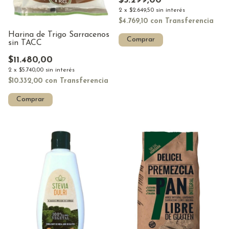
$5.299,00
2
x
$2.649,50
sin interés
$4.769,10
con
Transferencia
Harina de Trigo Sarracenos
Comprar
sin TACC
$11.480,00
2
x
$5.740,00
sin interés
$10.332,00
con
Transferencia
Comprar