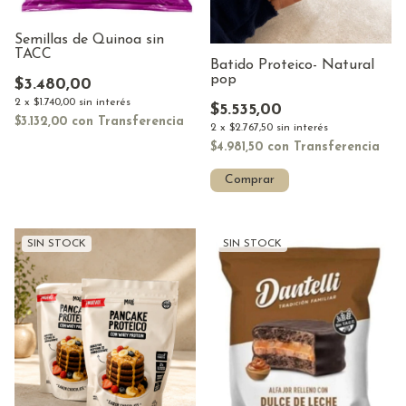
Semillas de Quinoa sin
TACC
Batido Proteico- Natural
pop
$3.480,00
2
x
$1.740,00
sin interés
$5.535,00
$3.132,00
con
Transferencia
2
x
$2.767,50
sin interés
$4.981,50
con
Transferencia
SIN STOCK
SIN STOCK