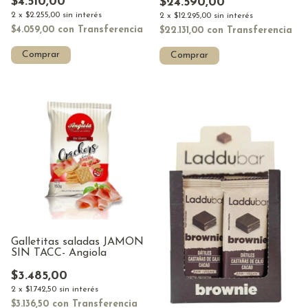
$4.510,00
$24.590,00
2
x
$2.255,00
sin interés
2
x
$12.295,00
sin interés
$4.059,00
con
Transferencia
$22.131,00
con
Transferencia
Comprar
Comprar
Galletitas saladas JAMÓN
SIN TACC- Angiola
$3.485,00
2
x
$1.742,50
sin interés
$3.136,50
con
Transferencia