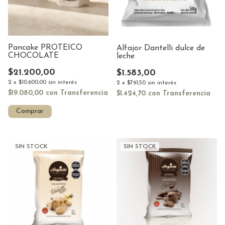
Pancake PROTEICO
Alfajor Dantelli dulce de
CHOCOLATE
leche
$21.200,00
$1.583,00
2
x
$10.600,00
sin interés
2
x
$791,50
sin interés
$19.080,00
con
Transferencia
$1.424,70
con
Transferencia
SIN STOCK
SIN STOCK