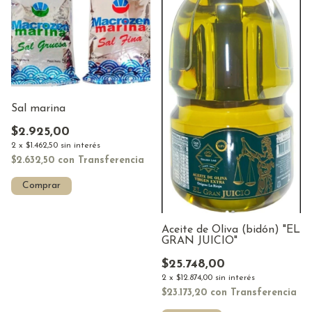
Sal marina
$2.925,00
2
x
$1.462,50
sin interés
$2.632,50
con
Transferencia
Comprar
Aceite de Oliva (bidón) "EL
GRAN JUICIO"
$25.748,00
2
x
$12.874,00
sin interés
$23.173,20
con
Transferencia