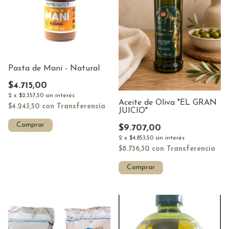
Pasta de Mani - Natural
$4.715,00
2
x
$2.357,50
sin interés
Aceite de Oliva "EL GRAN
$4.243,50
con
Transferencia
JUICIO"
Comprar
$9.707,00
2
x
$4.853,50
sin interés
$8.736,30
con
Transferencia
Comprar