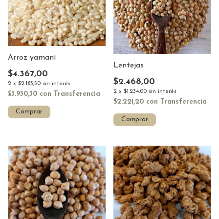
Arroz yamaní
Lentejas
$4.367,00
$2.468,00
2
x
$2.183,50
sin interés
2
x
$1.234,00
sin interés
$3.930,30
con
Transferencia
$2.221,20
con
Transferencia
Comprar
Comprar