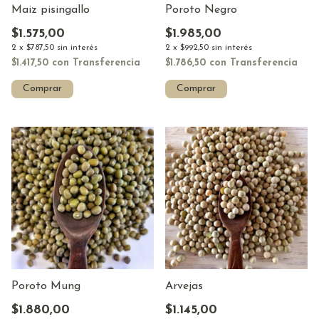
Maiz pisingallo
Poroto Negro
$1.575,00
$1.985,00
2
x
$787,50
sin interés
2
x
$992,50
sin interés
$1.417,50
con
Transferencia
$1.786,50
con
Transferencia
Comprar
Comprar
Poroto Mung
Arvejas
$1.880,00
$1.145,00