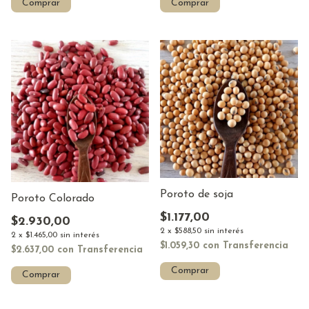
Comprar
Comprar
Poroto de soja
Poroto Colorado
$1.177,00
$2.930,00
2
x
$588,50
sin interés
2
x
$1.465,00
sin interés
$1.059,30
con
Transferencia
$2.637,00
con
Transferencia
Comprar
Comprar